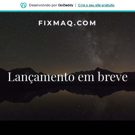
Desenvolvido por
GoDaddy
|
Crie o seu site gratuito
FIXMAQ.COM
‌‌Lançamento em breve